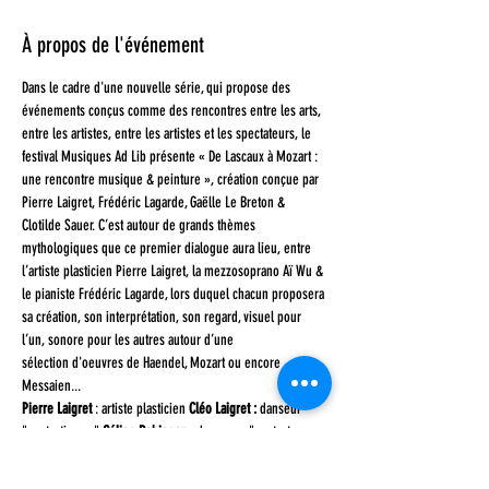
À propos de l'événement
Dans le cadre d'une nouvelle série, qui propose des 
événements conçus comme des rencontres entre les arts, 
entre les artistes, entre les artistes et les spectateurs, le 
festival Musiques Ad Lib présente « De Lascaux à Mozart : 
une rencontre musique & peinture », création conçue par 
Pierre Laigret, Frédéric Lagarde, Gaëlle Le Breton & 
Clotilde Sauer. C’est autour de grands thèmes 
mythologiques que ce premier dialogue aura lieu, entre 
l’artiste plasticien Pierre Laigret, la mezzosoprano Aï Wu & 
le pianiste Frédéric Lagarde, lors duquel chacun proposera 
sa création, son interprétation, son regard, visuel pour 
l’un, sonore pour les autres autour d’une 
sélection d'oeuvres de Haendel, Mozart ou encore 
Messaien...
Pierre Laigret
 : artiste plasticien 
Cléo Laigret :
 danseur 
"contactimpro" 
Céline Robineau :
 danseuse "contact-
impro" 
Aï Wu
 : mezzo-soprano 
Frédéric Lagarde
 : pianiste
Sur réservation en cliquant 
ici