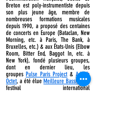
Breton est poly-instrumentiste depuis
son plus jeune âge, membre de
nombreuses formations musicales
depuis 1990, a proposé des centaines
de concerts en Europe (Bataclan, New
Morning, etc. à Paris, The Bank, à
Bruxelles, etc.) & aux États-Unis (Elbow
Room, Bitter End, Baggot In, etc. à
New York), fondé plusieurs groupes,
dont en dernier lieu, les
groupes
Pulse Paris Project
&
Ad Lib
Octet
, a été élue
Meilleure Bassiste
du
festival international
Emergenza
(édition 2018), & a rejoint
les pupitres alto & ténor des exigeants
chœurs
Calligrammes
,
Chœur de Paris I
&
Chœur de Pierre
, Choeur du
Sinfonia
Pop Orchestra
avec lesquels elle s’est
produite à l’Olympia, au Palais des