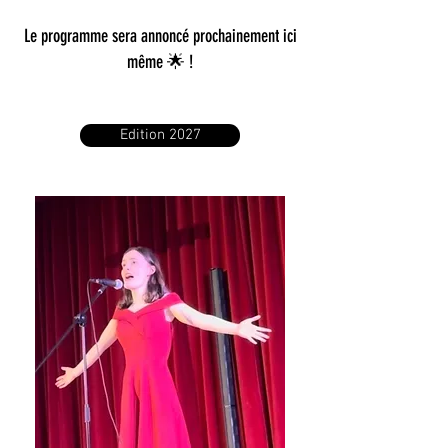
Le programme sera annoncé prochainement ici
même 🌟 !
Edition 2027